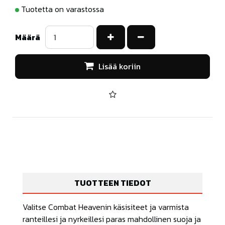
Tuotetta on varastossa
Kasvata määrää
Vähennä määrää
Määrä
Lisää koriin
TUOTTEEN TIEDOT
Valitse Combat Heavenin käsisiteet ja varmista
ranteillesi ja nyrkeillesi paras mahdollinen suoja ja