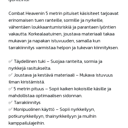
Combat Heavenin 5 metrin pituiset käsisiteet tarjoavat
erinomaisen tuen ranteille, sormille ja nyrkeille,
vähentäen loukkaantumisriskiä ja parantaen lyöntien
vakautta. Korkealaatuinen, joustava materiaali takaa
mukavan ja napakan istuvuuden, samalla kun
tarrakiinnitys varmistaa helpon ja tukevan kiinnityksen.
✅ Täydellinen tuki – Suojaa ranteita, sormia ja
nyrkkejä rasitukselta.
✅ Joustava ja kestävä materiaali – Mukava istuvuus
ilman kiristämistä.
✅ 5 metrin pituus – Sopii kaiken kokoisille käsille ja
mahdollistaa optimaalisen sidonnan.
✅ Tarrakiinnitys
✅ Monipuolinen käyttö – Sopii nyrkkeilyyn,
potkunyrkkeilyyn, thainyrkkeilyyn ja muihin
kamppailulajeihin.