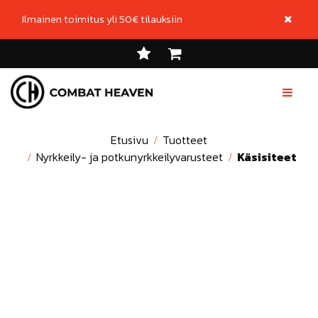
Siirry pääsisältöön
Sulje i
Ilmainen toimitus yli 50€ tilauksiin
Etusivu
Tuotteet
Nyrkkeily- ja potkunyrkkeilyvarusteet
Käsisiteet