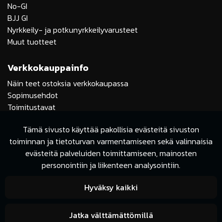
No-GI
BJJ GI
Nyrkkeily- ja potkunyrkkeilyvarusteet
Muut tuotteet
Verkkokauppainfo
Näin teet ostoksia verkkokaupassa
Sopimusehdot
Toimitustavat
Maksutavat
Tämä sivusto käyttää pakollisia evästeitä sivuston
Tietosuojaseloste
toiminnan ja tietoturvan varmentamiseen sekä valinnaisia
Showroom
evästeitä palveluiden toimittamiseen, mainosten
personointiin ja liikenteen analysointiin.
Ota yhteyttä
Hyväksy kaikki
Soita meille
Jatka välttämättömillä
Lähetä Whatsapp