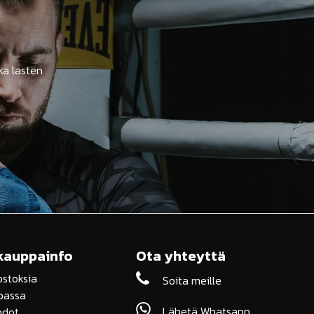
ka lasten
kauppainfo
Ota yhteyttä
ostoksia
Soita meille
passa
Lähetä Whatsapp
hdot