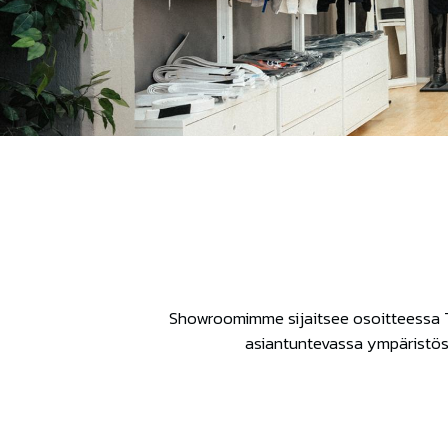
Showroomimme sijaitsee osoitteessa Tul
asiantuntevassa ympäristöss