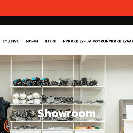
ETUSIVU
NO-GI
BJJ GI
NYRKKEILY- JA POTKUNYRKKEILYV
Showroom