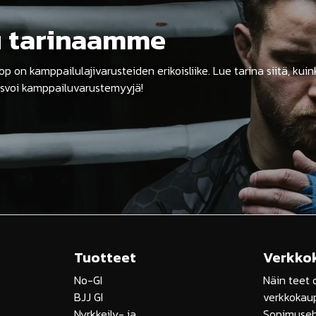
u tarinaamme
on kamppailulajivarusteiden erikoisliike. Lue tarina siitä, kuin
svoi kamppailuvarustemyyjä!
Tuotteet
Verkko
No-GI
Näin teet 
BJJ GI
verkkokau
Nyrkkeily- ja
Sopimuse