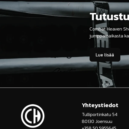
Tutust
Combat Heaven Shop 
jumppamaikasta ka
Lue lisää
Yhteystiedot
Tulliportinkatu 54
80130 Joensuu
+358 50 5955645