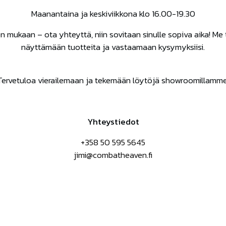
Maanantaina ja keskiviikkona klo 16.00-19.30
 mukaan – ota yhteyttä, niin sovitaan sinulle sopiva aika! M
näyttämään tuotteita ja vastaamaan kysymyksiisi.
Tervetuloa vierailemaan ja tekemään löytöjä showroomillamme
Yhteystiedot
+358 50 595 5645
jimi@combatheaven.fi